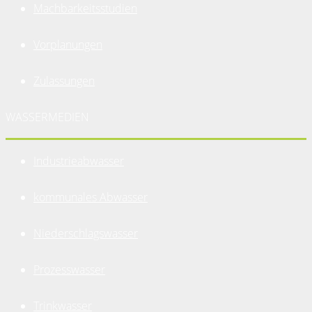
Machbarkeitsstudien
Vorplanungen
Zulassungen
WASSERMEDIEN
Industrieabwasser
kommunales Abwasser
Niederschlagswasser
Prozesswasser
Trinkwasser